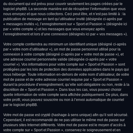
du document qui est prévu pour couvrir seulement les pages créées par le
logiciel phpBB. La seconde manière est de récupérer l’information que vous
nous envoyez et que nous collectons. Ceci peut être, et n’est pas limité à : la
publication de message en tant qu’utilisateur invité (désignée ci-après par
« messages invités »), l’enregistrement sur « Sport et Passion » (désignée ici
par « votre compte ») et les messages que vous envoyez après
l’enregistrement et lors d’une connexion (désignés ici par « vos messages »).
Votre compte contiendra au minimum un identifiant unique (désigné ci-après
par « votre nom d’utilisateur »), un mot de passe personnel utilisé pour la
connexion à votre compte (désigné ci-après par « votre mot de passe »), et
une adresse courriel personnelle valide (désignée ci-après par « votre
courriel »). Vos informations pour votre compte sur « Sport et Passion » sont
protégées par les lois de protection des données applicables dans le pays qui
nous héberge. Toute information en-dehors de votre nom d’utilisateur, de votre
mot de passe et de votre adresse courriel requise par « Sport et Passion »
durant la procédure d’enregistrement, qu’elle soit obligatoire ou non, reste à la
discrétion de « Sport et Passion ». Dans tous les cas, vous pouvez choisir
quelle information de votre compte sera affichée publiquement. De plus, dans
votre profil, vous pouvez souscrire ou non à l’envoi automatique de courriel
par le logiciel phpBB.
Votre mot de passe est crypté (hashage à sens unique) afin qu’il soit sécurisé.
Cependant, il est recommandé de ne pas utiliser le même mot de passe sur
plusieurs sites Internet différents. Votre mot de passe est le moyen d’accès à
votre compte sur « Sport et Passion », conservez-le soigneusement et en