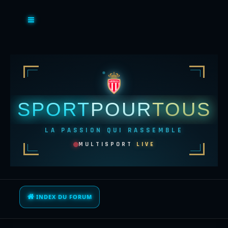
SPORT
POUR
TOUS
LA PASSION QUI RASSEMBLE
MULTISPORT
LIVE
INDEX DU FORUM