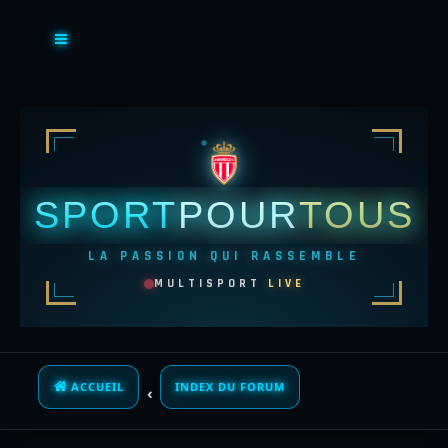
SPORT
POUR
TOUS
LA PASSION QUI RASSEMBLE
MULTISPORT
LIVE
ACCUEIL
INDEX DU FORUM