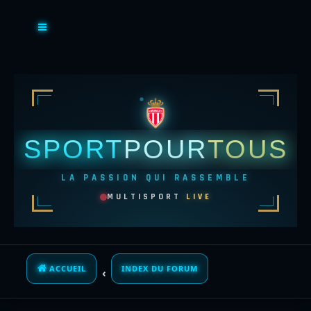
SPORT
POUR
TOUS
LA PASSION QUI RASSEMBLE
MULTISPORT
LIVE
ACCUEIL
INDEX DU FORUM