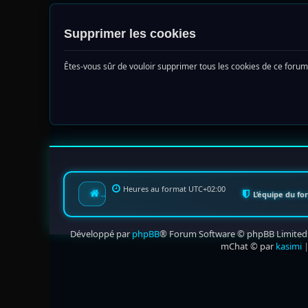
Supprimer les cookies
Êtes-vous sûr de vouloir supprimer tous les cookies de ce forum
Heures au format
UTC+02:00
Index du forum
L’équipe du f
Développé par
phpBB
® Forum Software © phpBB Limited
mChat © par
kasimi