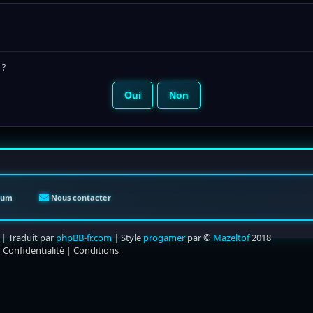
 ?
orum
Nous contacter
|
Traduit par
phpBB-fr.com
|
Style
progamer
par ©
Mazeltof
2018
|
Confidentialité
|
Conditions