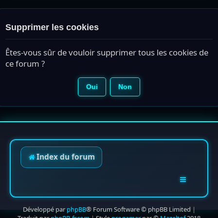
Supprimer les cookies
Êtes-vous sûr de vouloir supprimer tous les cookies de
ce forum ?
Index du forum
Développé par
phpBB
® Forum Software © phpBB Limited
|
Traduit par
phpBB-fr.com
|
Style
progamer
par ©
Mazeltof
2018