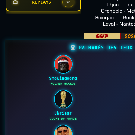
📺
REPLAYS
50
🏆
PALMARÉS DES JEUX 
SmoKingKong
ROLAND-GARROS
Chrisgr
COUPE DU MONDE