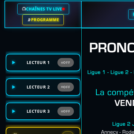
📺
CHAÎNES TV LIVE
📡
PROGRAMME
LECTEUR 1
OFF
LECTEUR 2
OFF
LECTEUR 3
OFF