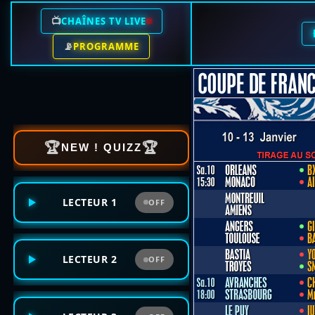
📺
CHAÎNES TV LIVE
📡
PROGRAMME
🏆
🏆
NEW ! QUIZZ
LECTEUR 1
OFF
LECTEUR 2
OFF