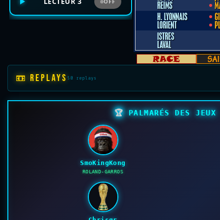
LECTEUR 3
OFF
📼 REPLAYS
50 replays
🏆
PALMARÉS DES JEUX 
SmoKingKong
ROLAND-GARROS
Chrisgr