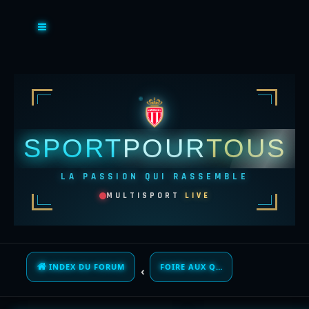
SPORT
POUR
TOUS
LA PASSION QUI RASSEMBLE
MULTISPORT
LIVE
INDEX DU FORUM
FOIRE AUX QUESTIONS (QUESTIONS POSÉES FRÉQUEMMENT)