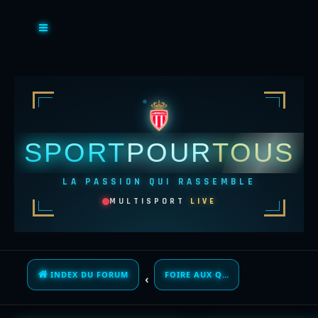
SPORT
POUR
TOUS
LA PASSION QUI RASSEMBLE
MULTISPORT
LIVE
INDEX DU FORUM
FOIRE AUX QUESTIONS (QUESTIONS POSÉES FRÉQUEMMENT)