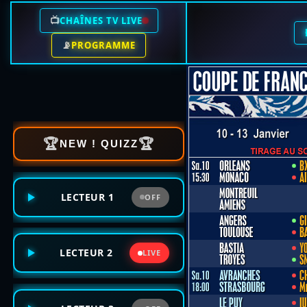
📺
CHAÎNES TV LIVE
📡
PROGRAMME
🏆
🏆
NEW ! QUIZZ
LECTEUR 1
OFF
LECTEUR 2
LIVE