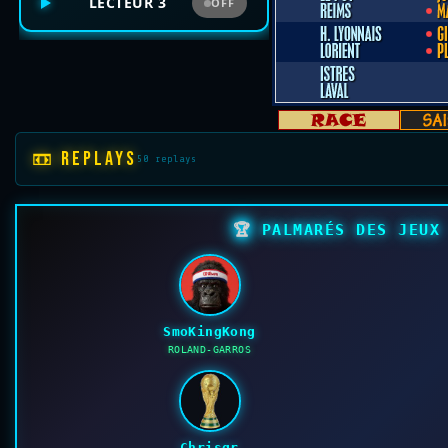
LECTEUR 3
OFF
📼 REPLAYS
50 replays
🏆
PALMARÉS DES JEUX 
SmoKingKong
ROLAND-GARROS
Chrisgr