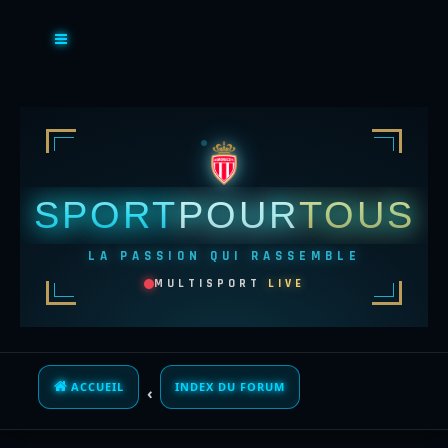
SPORT
POUR
TOUS
LA PASSION QUI RASSEMBLE
MULTISPORT
LIVE
ACCUEIL
INDEX DU FORUM