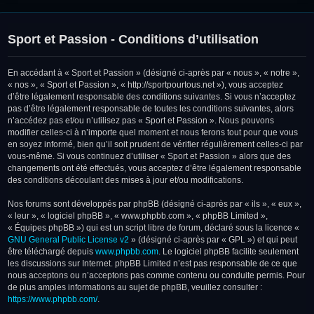
Sport et Passion - Conditions d’utilisation
En accédant à « Sport et Passion » (désigné ci-après par « nous », « notre »,
« nos », « Sport et Passion », « http://sportpourtous.net »), vous acceptez
d’être légalement responsable des conditions suivantes. Si vous n’acceptez
pas d’être légalement responsable de toutes les conditions suivantes, alors
n’accédez pas et/ou n’utilisez pas « Sport et Passion ». Nous pouvons
modifier celles-ci à n’importe quel moment et nous ferons tout pour que vous
en soyez informé, bien qu’il soit prudent de vérifier régulièrement celles-ci par
vous-même. Si vous continuez d’utiliser « Sport et Passion » alors que des
changements ont été effectués, vous acceptez d’être légalement responsable
des conditions découlant des mises à jour et/ou modifications.
Nos forums sont développés par phpBB (désigné ci-après par « ils », « eux »,
« leur », « logiciel phpBB », « www.phpbb.com », « phpBB Limited »,
« Équipes phpBB ») qui est un script libre de forum, déclaré sous la licence «
GNU General Public License v2
» (désigné ci-après par « GPL ») et qui peut
être téléchargé depuis
www.phpbb.com
. Le logiciel phpBB facilite seulement
les discussions sur Internet. phpBB Limited n’est pas responsable de ce que
nous acceptons ou n’acceptons pas comme contenu ou conduite permis. Pour
de plus amples informations au sujet de phpBB, veuillez consulter :
https://www.phpbb.com/
.