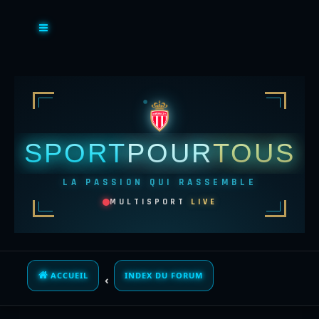
SPORT
POUR
TOUS
LA PASSION QUI RASSEMBLE
MULTISPORT
LIVE
ACCUEIL
INDEX DU FORUM