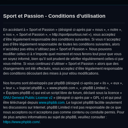
Sport et Passion - Conditions d’utilisation
En accédant à « Sport et Passion » (désigné ci-après par « nous », « notre »,
« nos », « Sport et Passion », « http://sportpourtous.net »), vous acceptez
d’être légalement responsable des conditions suivantes. Si vous n’acceptez
pas d’être légalement responsable de toutes les conditions suivantes, alors
n’accédez pas et/ou n’utilisez pas « Sport et Passion ». Nous pouvons
modifier celles-ci à n’importe quel moment et nous ferons tout pour que vous
en soyez informé, bien qu’il soit prudent de vérifier régulièrement celles-ci par
vous-même. Si vous continuez d’utiliser « Sport et Passion » alors que des
changements ont été effectués, vous acceptez d’être légalement responsable
des conditions découlant des mises à jour et/ou modifications.
Nos forums sont développés par phpBB (désigné ci-après par « ils », « eux »,
« leur », « logiciel phpBB », « www.phpbb.com », « phpBB Limited »,
« Équipes phpBB ») qui est un script libre de forum, déclaré sous la licence «
GNU General Public License v2
» (désigné ci-après par « GPL ») et qui peut
être téléchargé depuis
www.phpbb.com
. Le logiciel phpBB facilite seulement
les discussions sur Internet. phpBB Limited n’est pas responsable de ce que
nous acceptons ou n’acceptons pas comme contenu ou conduite permis. Pour
de plus amples informations au sujet de phpBB, veuillez consulter :
https://www.phpbb.com/
.