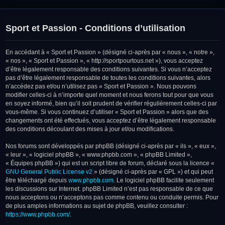
Sport et Passion - Conditions d’utilisation
En accédant à « Sport et Passion » (désigné ci-après par « nous », « notre »,
« nos », « Sport et Passion », « http://sportpourtous.net »), vous acceptez
d’être légalement responsable des conditions suivantes. Si vous n’acceptez
pas d’être légalement responsable de toutes les conditions suivantes, alors
n’accédez pas et/ou n’utilisez pas « Sport et Passion ». Nous pouvons
modifier celles-ci à n’importe quel moment et nous ferons tout pour que vous
en soyez informé, bien qu’il soit prudent de vérifier régulièrement celles-ci par
vous-même. Si vous continuez d’utiliser « Sport et Passion » alors que des
changements ont été effectués, vous acceptez d’être légalement responsable
des conditions découlant des mises à jour et/ou modifications.
Nos forums sont développés par phpBB (désigné ci-après par « ils », « eux »,
« leur », « logiciel phpBB », « www.phpbb.com », « phpBB Limited »,
« Équipes phpBB ») qui est un script libre de forum, déclaré sous la licence «
GNU General Public License v2
» (désigné ci-après par « GPL ») et qui peut
être téléchargé depuis
www.phpbb.com
. Le logiciel phpBB facilite seulement
les discussions sur Internet. phpBB Limited n’est pas responsable de ce que
nous acceptons ou n’acceptons pas comme contenu ou conduite permis. Pour
de plus amples informations au sujet de phpBB, veuillez consulter :
https://www.phpbb.com/
.