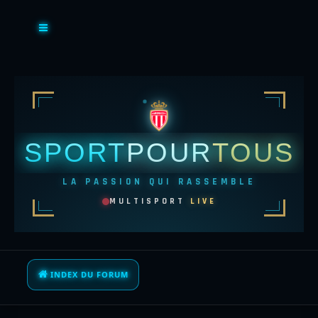
SPORT
POUR
TOUS
LA PASSION QUI RASSEMBLE
MULTISPORT
LIVE
INDEX DU FORUM