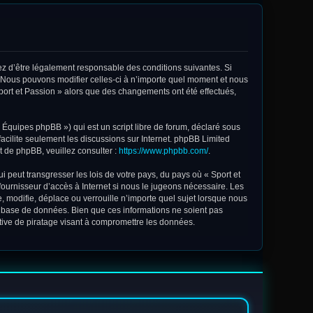
ptez d’être légalement responsable des conditions suivantes. Si
. Nous pouvons modifier celles-ci à n’importe quel moment et nous
 Sport et Passion » alors que des changements ont été effectués,
Équipes phpBB ») qui est un script libre de forum, déclaré sous
facilite seulement les discussions sur Internet. phpBB Limited
 de phpBB, veuillez consulter :
https://www.phpbb.com/
.
 peut transgresser les lois de votre pays, du pays où « Sport et
fournisseur d’accès à Internet si nous le jugeons nécessaire. Les
 modifie, déplace ou verrouille n’importe quel sujet lorsque nous
e base de données. Bien que ces informations ne soient pas
tive de piratage visant à compromettre les données.