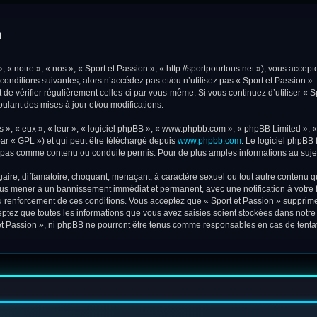
n
 « notre », « nos », « Sport et Passion », « http://sportpourtous.net »), vous acce
conditions suivantes, alors n’accédez pas et/ou n’utilisez pas « Sport et Passion »
t de vérifier régulièrement celles-ci par vous-même. Si vous continuez d’utiliser «
lant des mises à jour et/ou modifications.
 », « eux », « leur », « logiciel phpBB », « www.phpbb.com », « phpBB Limited », « 
ar « GPL ») et qui peut être téléchargé depuis
www.phpbb.com
. Le logiciel phpBB 
pas comme contenu ou conduite permis. Pour de plus amples informations au sujet
ire, diffamatoire, choquant, menaçant, à caractère sexuel ou tout autre contenu qui
vous mener à un bannissement immédiat et permanent, avec une notification à votre 
 renforcement de ces conditions. Vous acceptez que « Sport et Passion » supprime,
ptez que toutes les informations que vous avez saisies soient stockées dans notr
t et Passion », ni phpBB ne pourront être tenus comme responsables en cas de tenta