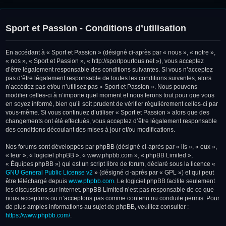
Sport et Passion - Conditions d’utilisation
En accédant à « Sport et Passion » (désigné ci-après par « nous », « notre »,
« nos », « Sport et Passion », « http://sportpourtous.net »), vous acceptez
d’être légalement responsable des conditions suivantes. Si vous n’acceptez
pas d’être légalement responsable de toutes les conditions suivantes, alors
n’accédez pas et/ou n’utilisez pas « Sport et Passion ». Nous pouvons
modifier celles-ci à n’importe quel moment et nous ferons tout pour que vous
en soyez informé, bien qu’il soit prudent de vérifier régulièrement celles-ci par
vous-même. Si vous continuez d’utiliser « Sport et Passion » alors que des
changements ont été effectués, vous acceptez d’être légalement responsable
des conditions découlant des mises à jour et/ou modifications.
Nos forums sont développés par phpBB (désigné ci-après par « ils », « eux »,
« leur », « logiciel phpBB », « www.phpbb.com », « phpBB Limited »,
« Équipes phpBB ») qui est un script libre de forum, déclaré sous la licence «
GNU General Public License v2
» (désigné ci-après par « GPL ») et qui peut
être téléchargé depuis
www.phpbb.com
. Le logiciel phpBB facilite seulement
les discussions sur Internet. phpBB Limited n’est pas responsable de ce que
nous acceptons ou n’acceptons pas comme contenu ou conduite permis. Pour
de plus amples informations au sujet de phpBB, veuillez consulter :
https://www.phpbb.com/
.