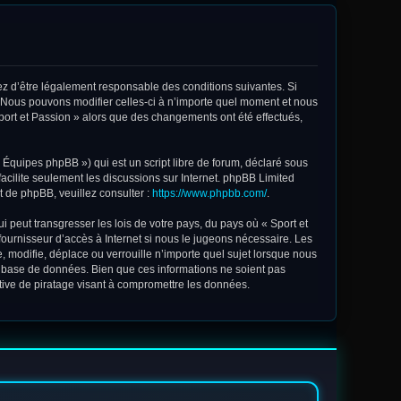
ptez d’être légalement responsable des conditions suivantes. Si
. Nous pouvons modifier celles-ci à n’importe quel moment et nous
 Sport et Passion » alors que des changements ont été effectués,
Équipes phpBB ») qui est un script libre de forum, déclaré sous
facilite seulement les discussions sur Internet. phpBB Limited
 de phpBB, veuillez consulter :
https://www.phpbb.com/
.
 peut transgresser les lois de votre pays, du pays où « Sport et
fournisseur d’accès à Internet si nous le jugeons nécessaire. Les
 modifie, déplace ou verrouille n’importe quel sujet lorsque nous
e base de données. Bien que ces informations ne soient pas
tive de piratage visant à compromettre les données.