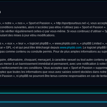
n
 « notre », « nos », « Sport et Passion », « http://sportpourtous.net »), vous acce
conditions suivantes, alors n’accédez pas et/ou n’utilisez pas « Sport et Passion »
t de vérifier régulièrement celles-ci par vous-même. Si vous continuez d’utiliser «
lant des mises à jour et/ou modifications.
 », « eux », « leur », « logiciel phpBB », « www.phpbb.com », « phpBB Limited », « 
ar « GPL ») et qui peut être téléchargé depuis
www.phpbb.com
. Le logiciel phpBB 
pas comme contenu ou conduite permis. Pour de plus amples informations au sujet
ire, diffamatoire, choquant, menaçant, à caractère sexuel ou tout autre contenu qui
vous mener à un bannissement immédiat et permanent, avec une notification à votre 
 renforcement de ces conditions. Vous acceptez que « Sport et Passion » supprime,
ptez que toutes les informations que vous avez saisies soient stockées dans notr
t et Passion », ni phpBB ne pourront être tenus comme responsables en cas de tenta