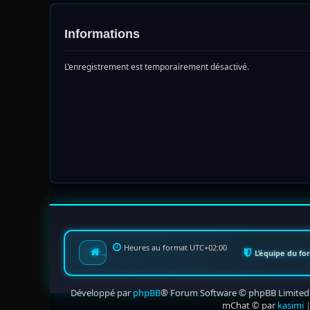
Informations
L’enregistrement est temporairement désactivé.
Heures au format
UTC+02:00
Index du forum
L’équipe du f
Développé par
phpBB
® Forum Software © phpBB Limited
mChat © par
kasimi