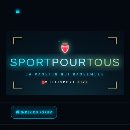
SPORT
POUR
TOUS
LA PASSION QUI RASSEMBLE
MULTISPORT
LIVE
INDEX DU FORUM