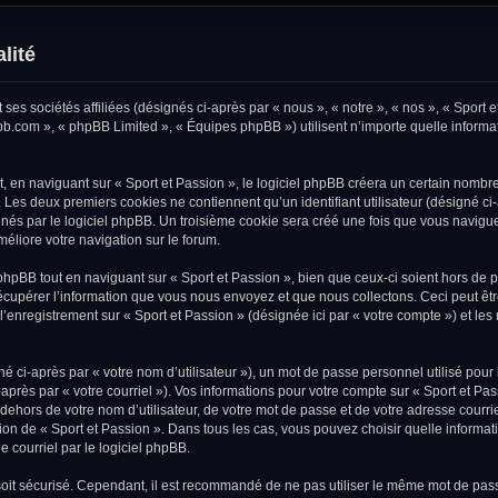
lité
ses sociétés affiliées (désignés ci-après par « nous », « notre », « nos », « Sport e
pbb.com », « phpBB Limited », « Équipes phpBB ») utilisent n’importe quelle informat
en naviguant sur « Sport et Passion », le logiciel phpBB créera un certain nombre 
. Les deux premiers cookies ne contiennent qu’un identifiant utilisateur (désigné ci-
és par le logiciel phpBB. Un troisième cookie sera créé une fois que vous naviguere
méliore votre navigation sur le forum.
pBB tout en naviguant sur « Sport et Passion », bien que ceux-ci soient hors de 
upérer l’information que vous nous envoyez et que nous collectons. Ceci peut être, 
, l’enregistrement sur « Sport et Passion » (désignée ici par « votre compte ») et 
 ci-après par « votre nom d’utilisateur »), un mot de passe personnel utilisé pour
après par « votre courriel »). Vos informations pour votre compte sur « Sport et Pa
ehors de votre nom d’utilisateur, de votre mot de passe et de votre adresse courri
rétion de « Sport et Passion ». Dans tous les cas, vous pouvez choisir quelle inform
e courriel par le logiciel phpBB.
oit sécurisé. Cependant, il est recommandé de ne pas utiliser le même mot de passe 