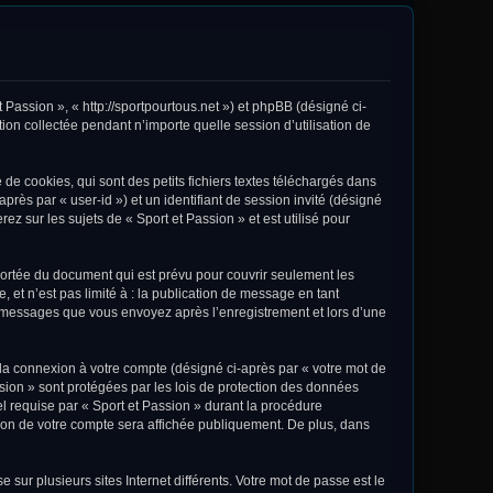
t Passion », « http://sportpourtous.net ») et phpBB (désigné ci-
ion collectée pendant n’importe quelle session d’utilisation de
de cookies, qui sont des petits fichiers textes téléchargés dans
après par « user-id ») et un identifiant de session invité (désigné
z sur les sujets de « Sport et Passion » et est utilisé pour
portée du document qui est prévu pour couvrir seulement les
et n’est pas limité à : la publication de message en tant
les messages que vous envoyez après l’enregistrement et lors d’une
 la connexion à votre compte (désigné ci-après par « votre mot de
ssion » sont protégées par les lois de protection des données
el requise par « Sport et Passion » durant la procédure
ation de votre compte sera affichée publiquement. De plus, dans
sur plusieurs sites Internet différents. Votre mot de passe est le