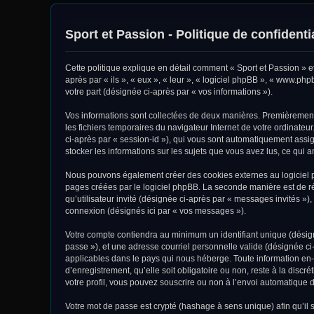
Sport et Passion - Politique de confidentia
Cette politique explique en détail comment « Sport et Passion » et 
après par « ils », « eux », « leur », « logiciel phpBB », « www.ph
votre part (désignée ci-après par « vos informations »).
Vos informations sont collectées de deux manières. Premièrement, 
les fichiers temporaires du navigateur Internet de votre ordinateur
ci-après par « session-id »), qui vous sont automatiquement assign
stocker les informations sur les sujets que vous avez lus, ce qui a
Nous pouvons également créer des cookies externes au logiciel ph
pages créées par le logiciel phpBB. La seconde manière est de réc
qu’utilisateur invité (désignée ci-après par « messages invités »)
connexion (désignés ici par « vos messages »).
Votre compte contiendra au minimum un identifiant unique (désigné
passe »), et une adresse courriel personnelle valide (désignée ci-
applicables dans le pays qui nous héberge. Toute information en-d
d’enregistrement, qu’elle soit obligatoire ou non, reste à la disc
votre profil, vous pouvez souscrire ou non à l’envoi automatique d
Votre mot de passe est crypté (hashage à sens unique) afin qu’il s