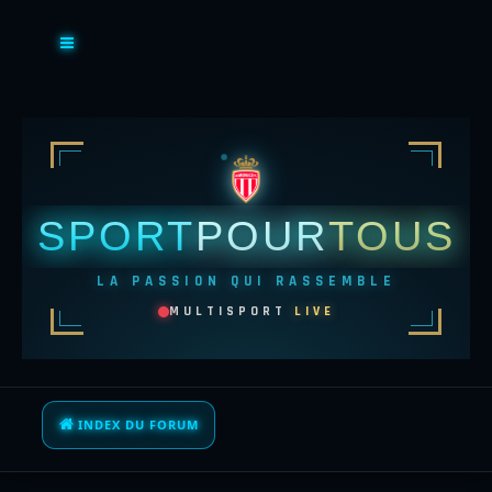
SPORT
POUR
TOUS
LA PASSION QUI RASSEMBLE
MULTISPORT
LIVE
INDEX DU FORUM