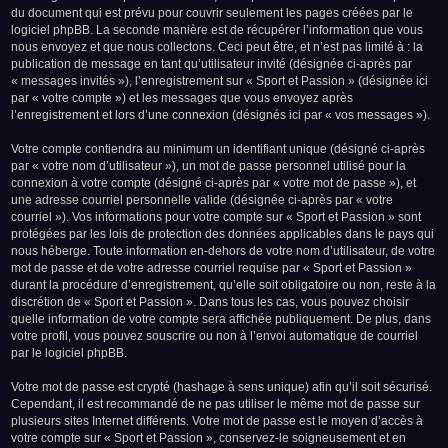
du document qui est prévu pour couvrir seulement les pages créées par le
logiciel phpBB. La seconde manière est de récupérer l’information que vous
nous envoyez et que nous collectons. Ceci peut être, et n’est pas limité à : la
publication de message en tant qu’utilisateur invité (désignée ci-après par
« messages invités »), l’enregistrement sur « Sport et Passion » (désignée ici
par « votre compte ») et les messages que vous envoyez après
l’enregistrement et lors d’une connexion (désignés ici par « vos messages »).
Votre compte contiendra au minimum un identifiant unique (désigné ci-après
par « votre nom d’utilisateur »), un mot de passe personnel utilisé pour la
connexion à votre compte (désigné ci-après par « votre mot de passe »), et
une adresse courriel personnelle valide (désignée ci-après par « votre
courriel »). Vos informations pour votre compte sur « Sport et Passion » sont
protégées par les lois de protection des données applicables dans le pays qui
nous héberge. Toute information en-dehors de votre nom d’utilisateur, de votre
mot de passe et de votre adresse courriel requise par « Sport et Passion »
durant la procédure d’enregistrement, qu’elle soit obligatoire ou non, reste à la
discrétion de « Sport et Passion ». Dans tous les cas, vous pouvez choisir
quelle information de votre compte sera affichée publiquement. De plus, dans
votre profil, vous pouvez souscrire ou non à l’envoi automatique de courriel
par le logiciel phpBB.
Votre mot de passe est crypté (hashage à sens unique) afin qu’il soit sécurisé.
Cependant, il est recommandé de ne pas utiliser le même mot de passe sur
plusieurs sites Internet différents. Votre mot de passe est le moyen d’accès à
votre compte sur « Sport et Passion », conservez-le soigneusement et en