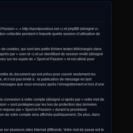
t Passion », « http://sportpourtous.net ») et phpBB (désigné ci-
ion collectée pendant n’importe quelle session d’utilisation de
de cookies, qui sont des petits fichiers textes téléchargés dans
après par « user-id ») et un identifiant de session invité (désigné
z sur les sujets de « Sport et Passion » et est utilisé pour
portée du document qui est prévu pour couvrir seulement les
et n’est pas limité à : la publication de message en tant
les messages que vous envoyez après l’enregistrement et lors d’une
 la connexion à votre compte (désigné ci-après par « votre mot de
ssion » sont protégées par les lois de protection des données
el requise par « Sport et Passion » durant la procédure
ation de votre compte sera affichée publiquement. De plus, dans
sur plusieurs sites Internet différents. Votre mot de passe est le