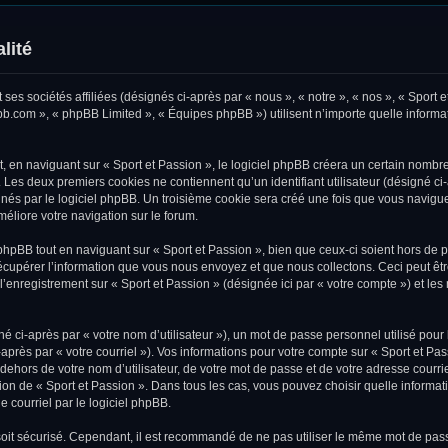
lité
ses sociétés affiliées (désignés ci-après par « nous », « notre », « nos », « Sport e
pbb.com », « phpBB Limited », « Équipes phpBB ») utilisent n’importe quelle informat
en naviguant sur « Sport et Passion », le logiciel phpBB créera un certain nombre 
. Les deux premiers cookies ne contiennent qu’un identifiant utilisateur (désigné ci-
és par le logiciel phpBB. Un troisième cookie sera créé une fois que vous naviguere
méliore votre navigation sur le forum.
pBB tout en naviguant sur « Sport et Passion », bien que ceux-ci soient hors de 
upérer l’information que vous nous envoyez et que nous collectons. Ceci peut être, 
, l’enregistrement sur « Sport et Passion » (désignée ici par « votre compte ») et 
 ci-après par « votre nom d’utilisateur »), un mot de passe personnel utilisé pour
après par « votre courriel »). Vos informations pour votre compte sur « Sport et Pa
ehors de votre nom d’utilisateur, de votre mot de passe et de votre adresse courri
rétion de « Sport et Passion ». Dans tous les cas, vous pouvez choisir quelle inform
e courriel par le logiciel phpBB.
oit sécurisé. Cependant, il est recommandé de ne pas utiliser le même mot de passe 