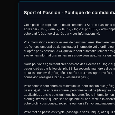
Sport et Passion - Politique de confidentia
Cette politique explique en détail comment « Sport et Passion » et 
après par « ils », « eux », « leur », « logiciel phpBB », « www.ph
votre part (désignée ci-après par « vos informations »).
Vos informations sont collectées de deux manières. Premièrement, 
les fichiers temporaires du navigateur Internet de votre ordinateur
ci-après par « session-id »), qui vous sont automatiquement assign
stocker les informations sur les sujets que vous avez lus, ce qui a
Nous pouvons également créer des cookies externes au logiciel ph
pages créées par le logiciel phpBB. La seconde manière est de réc
qu’utilisateur invité (désignée ci-après par « messages invités »)
connexion (désignés ici par « vos messages »).
Votre compte contiendra au minimum un identifiant unique (désigné
passe »), et une adresse courriel personnelle valide (désignée ci-
applicables dans le pays qui nous héberge. Toute information en-d
d’enregistrement, qu’elle soit obligatoire ou non, reste à la disc
votre profil, vous pouvez souscrire ou non à l’envoi automatique d
Votre mot de passe est crypté (hashage à sens unique) afin qu’il s