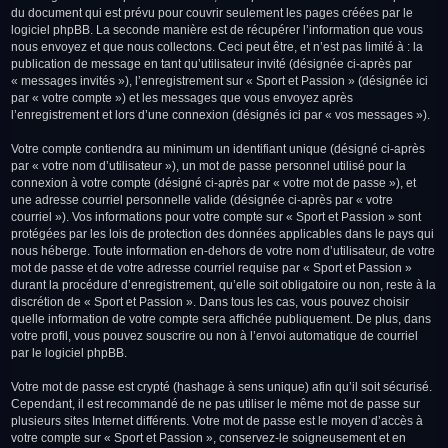
du document qui est prévu pour couvrir seulement les pages créées par le
logiciel phpBB. La seconde manière est de récupérer l’information que vous
nous envoyez et que nous collectons. Ceci peut être, et n’est pas limité à : la
publication de message en tant qu’utilisateur invité (désignée ci-après par
« messages invités »), l’enregistrement sur « Sport et Passion » (désignée ici
par « votre compte ») et les messages que vous envoyez après
l’enregistrement et lors d’une connexion (désignés ici par « vos messages »).
Votre compte contiendra au minimum un identifiant unique (désigné ci-après
par « votre nom d’utilisateur »), un mot de passe personnel utilisé pour la
connexion à votre compte (désigné ci-après par « votre mot de passe »), et
une adresse courriel personnelle valide (désignée ci-après par « votre
courriel »). Vos informations pour votre compte sur « Sport et Passion » sont
protégées par les lois de protection des données applicables dans le pays qui
nous héberge. Toute information en-dehors de votre nom d’utilisateur, de votre
mot de passe et de votre adresse courriel requise par « Sport et Passion »
durant la procédure d’enregistrement, qu’elle soit obligatoire ou non, reste à la
discrétion de « Sport et Passion ». Dans tous les cas, vous pouvez choisir
quelle information de votre compte sera affichée publiquement. De plus, dans
votre profil, vous pouvez souscrire ou non à l’envoi automatique de courriel
par le logiciel phpBB.
Votre mot de passe est crypté (hashage à sens unique) afin qu’il soit sécurisé.
Cependant, il est recommandé de ne pas utiliser le même mot de passe sur
plusieurs sites Internet différents. Votre mot de passe est le moyen d’accès à
votre compte sur « Sport et Passion », conservez-le soigneusement et en