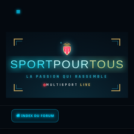
SPORT
POUR
TOUS
LA PASSION QUI RASSEMBLE
MULTISPORT
LIVE
INDEX DU FORUM