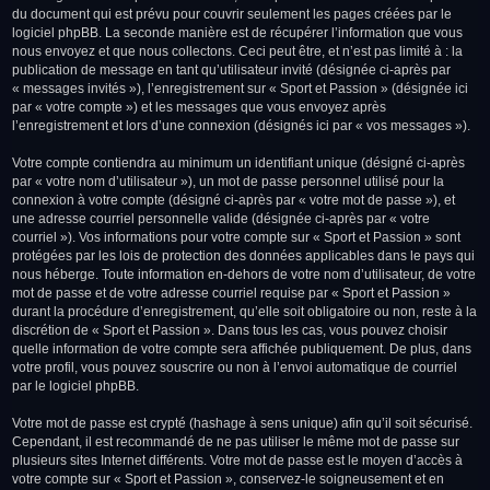
du document qui est prévu pour couvrir seulement les pages créées par le
logiciel phpBB. La seconde manière est de récupérer l’information que vous
nous envoyez et que nous collectons. Ceci peut être, et n’est pas limité à : la
publication de message en tant qu’utilisateur invité (désignée ci-après par
« messages invités »), l’enregistrement sur « Sport et Passion » (désignée ici
par « votre compte ») et les messages que vous envoyez après
l’enregistrement et lors d’une connexion (désignés ici par « vos messages »).
Votre compte contiendra au minimum un identifiant unique (désigné ci-après
par « votre nom d’utilisateur »), un mot de passe personnel utilisé pour la
connexion à votre compte (désigné ci-après par « votre mot de passe »), et
une adresse courriel personnelle valide (désignée ci-après par « votre
courriel »). Vos informations pour votre compte sur « Sport et Passion » sont
protégées par les lois de protection des données applicables dans le pays qui
nous héberge. Toute information en-dehors de votre nom d’utilisateur, de votre
mot de passe et de votre adresse courriel requise par « Sport et Passion »
durant la procédure d’enregistrement, qu’elle soit obligatoire ou non, reste à la
discrétion de « Sport et Passion ». Dans tous les cas, vous pouvez choisir
quelle information de votre compte sera affichée publiquement. De plus, dans
votre profil, vous pouvez souscrire ou non à l’envoi automatique de courriel
par le logiciel phpBB.
Votre mot de passe est crypté (hashage à sens unique) afin qu’il soit sécurisé.
Cependant, il est recommandé de ne pas utiliser le même mot de passe sur
plusieurs sites Internet différents. Votre mot de passe est le moyen d’accès à
votre compte sur « Sport et Passion », conservez-le soigneusement et en