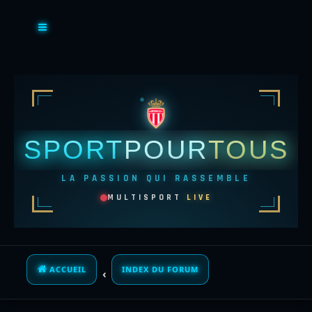
SPORT
POUR
TOUS
LA PASSION QUI RASSEMBLE
MULTISPORT
LIVE
ACCUEIL
INDEX DU FORUM