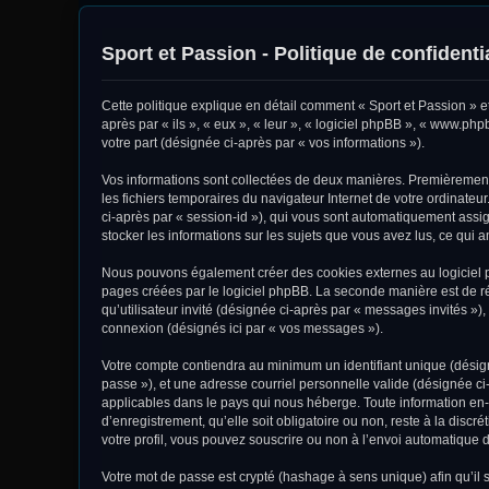
Sport et Passion - Politique de confidentia
Cette politique explique en détail comment « Sport et Passion » et 
après par « ils », « eux », « leur », « logiciel phpBB », « www.ph
votre part (désignée ci-après par « vos informations »).
Vos informations sont collectées de deux manières. Premièrement, 
les fichiers temporaires du navigateur Internet de votre ordinateur
ci-après par « session-id »), qui vous sont automatiquement assign
stocker les informations sur les sujets que vous avez lus, ce qui a
Nous pouvons également créer des cookies externes au logiciel ph
pages créées par le logiciel phpBB. La seconde manière est de réc
qu’utilisateur invité (désignée ci-après par « messages invités »)
connexion (désignés ici par « vos messages »).
Votre compte contiendra au minimum un identifiant unique (désigné
passe »), et une adresse courriel personnelle valide (désignée ci-
applicables dans le pays qui nous héberge. Toute information en-d
d’enregistrement, qu’elle soit obligatoire ou non, reste à la disc
votre profil, vous pouvez souscrire ou non à l’envoi automatique d
Votre mot de passe est crypté (hashage à sens unique) afin qu’il s