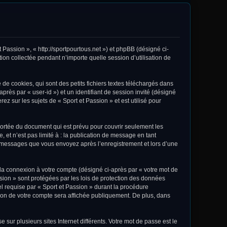
t Passion », « http://sportpourtous.net ») et phpBB (désigné ci-
ion collectée pendant n’importe quelle session d’utilisation de
de cookies, qui sont des petits fichiers textes téléchargés dans
après par « user-id ») et un identifiant de session invité (désigné
z sur les sujets de « Sport et Passion » et est utilisé pour
portée du document qui est prévu pour couvrir seulement les
et n’est pas limité à : la publication de message en tant
les messages que vous envoyez après l’enregistrement et lors d’une
 la connexion à votre compte (désigné ci-après par « votre mot de
ssion » sont protégées par les lois de protection des données
el requise par « Sport et Passion » durant la procédure
ation de votre compte sera affichée publiquement. De plus, dans
sur plusieurs sites Internet différents. Votre mot de passe est le