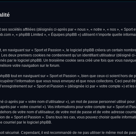
lité
ses sociétés affiliées (désignés ci-après par « nous », « notre », « nos », « Sport e
pbb.com », « phpBB Limited », « Équipes phpBB ») utilisent n’importe quelle informat
en naviguant sur « Sport et Passion », le logiciel phpBB créera un certain nombre 
. Les deux premiers cookies ne contiennent qu’un identifiant utilisateur (désigné ci-
és par le logiciel phpBB. Un troisième cookie sera créé une fois que vous naviguere
méliore votre navigation sur le forum.
pBB tout en naviguant sur « Sport et Passion », bien que ceux-ci soient hors de 
upérer l’information que vous nous envoyez et que nous collectons. Ceci peut être, 
, l’enregistrement sur « Sport et Passion » (désignée ici par « votre compte ») et 
 ci-après par « votre nom d’utilisateur »), un mot de passe personnel utilisé pour
après par « votre courriel »). Vos informations pour votre compte sur « Sport et Pa
ehors de votre nom d’utilisateur, de votre mot de passe et de votre adresse courri
rétion de « Sport et Passion ». Dans tous les cas, vous pouvez choisir quelle inform
e courriel par le logiciel phpBB.
oit sécurisé. Cependant, il est recommandé de ne pas utiliser le même mot de passe 