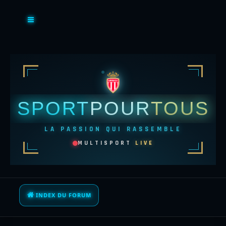
SPORT
POUR
TOUS
LA PASSION QUI RASSEMBLE
MULTISPORT
LIVE
INDEX DU FORUM