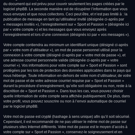
du document qui est prévu pour couvrir seulement les pages créées par le
logiciel phpBB. La seconde manière est de récupérer l’information que vous
nous envoyez et que nous collectons. Ceci peut être, et n’est pas limité à : la
publication de message en tant qu’utilisateur invité (désignée ci-après par
« messages invités »), l’enregistrement sur « Sport et Passion » (désignée ici
par « votre compte ») et les messages que vous envoyez après
l’enregistrement et lors d’une connexion (désignés ici par « vos messages »).
Votre compte contiendra au minimum un identifiant unique (désigné ci-après
par « votre nom d’utilisateur »), un mot de passe personnel utilisé pour la
connexion à votre compte (désigné ci-après par « votre mot de passe »), et
une adresse courriel personnelle valide (désignée ci-après par « votre
courriel »). Vos informations pour votre compte sur « Sport et Passion » sont
protégées par les lois de protection des données applicables dans le pays qui
nous héberge. Toute information en-dehors de votre nom d’utilisateur, de votre
mot de passe et de votre adresse courriel requise par « Sport et Passion »
durant la procédure d’enregistrement, qu’elle soit obligatoire ou non, reste à la
discrétion de « Sport et Passion ». Dans tous les cas, vous pouvez choisir
quelle information de votre compte sera affichée publiquement. De plus, dans
votre profil, vous pouvez souscrire ou non à l’envoi automatique de courriel
par le logiciel phpBB.
Votre mot de passe est crypté (hashage à sens unique) afin qu’il soit sécurisé.
Cependant, il est recommandé de ne pas utiliser le même mot de passe sur
plusieurs sites Internet différents. Votre mot de passe est le moyen d’accès à
votre compte sur « Sport et Passion », conservez-le soigneusement et en