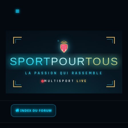
SPORT
POUR
TOUS
LA PASSION QUI RASSEMBLE
MULTISPORT
LIVE
INDEX DU FORUM