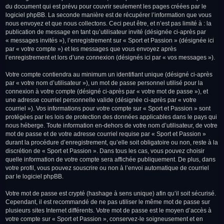
du document qui est prévu pour couvrir seulement les pages créées par le
logiciel phpBB. La seconde manière est de récupérer l’information que vous
nous envoyez et que nous collectons. Ceci peut être, et n’est pas limité à : la
publication de message en tant qu’utilisateur invité (désignée ci-après par
« messages invités »), l’enregistrement sur « Sport et Passion » (désignée ici
par « votre compte ») et les messages que vous envoyez après
l’enregistrement et lors d’une connexion (désignés ici par « vos messages »).
Votre compte contiendra au minimum un identifiant unique (désigné ci-après
par « votre nom d’utilisateur »), un mot de passe personnel utilisé pour la
connexion à votre compte (désigné ci-après par « votre mot de passe »), et
une adresse courriel personnelle valide (désignée ci-après par « votre
courriel »). Vos informations pour votre compte sur « Sport et Passion » sont
protégées par les lois de protection des données applicables dans le pays qui
nous héberge. Toute information en-dehors de votre nom d’utilisateur, de votre
mot de passe et de votre adresse courriel requise par « Sport et Passion »
durant la procédure d’enregistrement, qu’elle soit obligatoire ou non, reste à la
discrétion de « Sport et Passion ». Dans tous les cas, vous pouvez choisir
quelle information de votre compte sera affichée publiquement. De plus, dans
votre profil, vous pouvez souscrire ou non à l’envoi automatique de courriel
par le logiciel phpBB.
Votre mot de passe est crypté (hashage à sens unique) afin qu’il soit sécurisé.
Cependant, il est recommandé de ne pas utiliser le même mot de passe sur
plusieurs sites Internet différents. Votre mot de passe est le moyen d’accès à
votre compte sur « Sport et Passion », conservez-le soigneusement et en