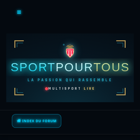
SPORT
POUR
TOUS
LA PASSION QUI RASSEMBLE
MULTISPORT
LIVE
INDEX DU FORUM