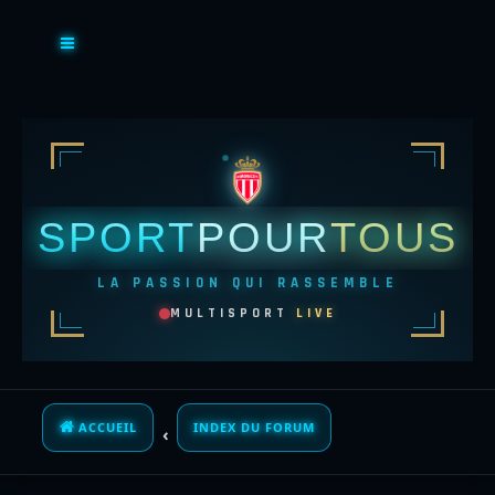
SPORT
POUR
TOUS
LA PASSION QUI RASSEMBLE
MULTISPORT
LIVE
ACCUEIL
INDEX DU FORUM