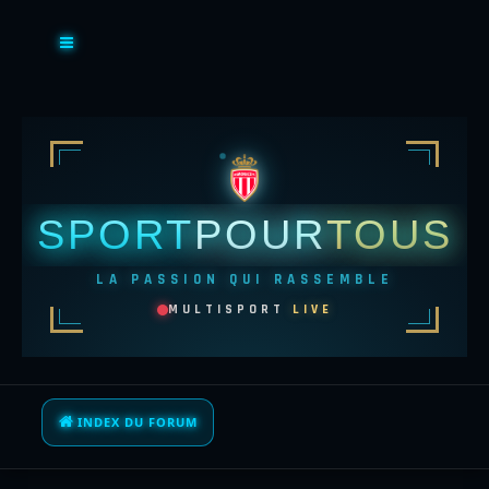
SPORT
POUR
TOUS
LA PASSION QUI RASSEMBLE
MULTISPORT
LIVE
INDEX DU FORUM