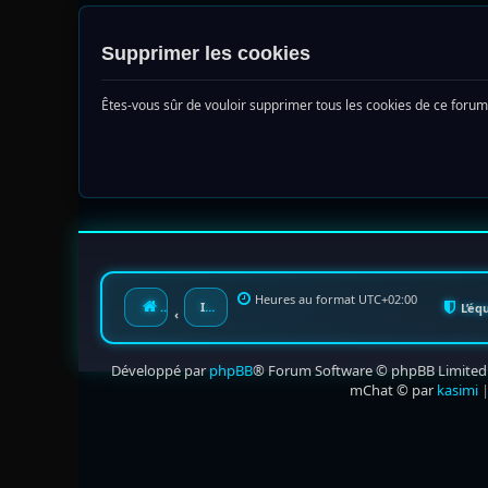
Supprimer les cookies
Êtes-vous sûr de vouloir supprimer tous les cookies de ce forum
Heures au format
UTC+02:00
Accueil
Index du forum
L’éq
Développé par
phpBB
® Forum Software © phpBB Limited
mChat © par
kasimi