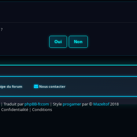
 ?
uipe du forum
Nous contacter
|
Traduit par
phpBB-fr.com
|
Style
progamer
par ©
Mazeltof
2018
|
Confidentialité
|
Conditions