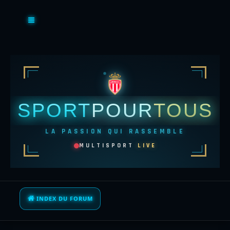
SPORT
POUR
TOUS
LA PASSION QUI RASSEMBLE
MULTISPORT
LIVE
INDEX DU FORUM