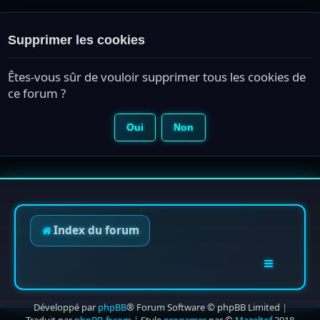
Supprimer les cookies
Êtes-vous sûr de vouloir supprimer tous les cookies de
ce forum ?
Index du forum
Développé par
phpBB
® Forum Software © phpBB Limited
|
Traduit par
phpBB-fr.com
|
Style
progamer
par ©
Mazeltof
2018