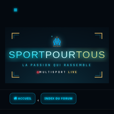
SPORT
POUR
TOUS
LA PASSION QUI RASSEMBLE
MULTISPORT
LIVE
ACCUEIL
INDEX DU FORUM