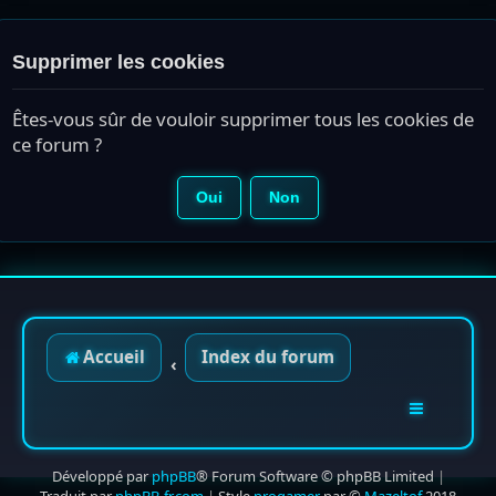
Supprimer les cookies
Êtes-vous sûr de vouloir supprimer tous les cookies de
ce forum ?
Accueil
Index du forum
Développé par
phpBB
® Forum Software © phpBB Limited
|
Traduit par
phpBB-fr.com
|
Style
progamer
par ©
Mazeltof
2018