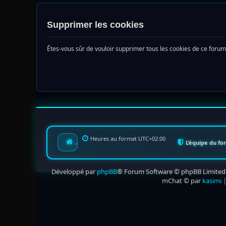
Supprimer les cookies
Êtes-vous sûr de vouloir supprimer tous les cookies de ce forum
Heures au format
UTC+02:00
Index du forum
L’équipe du f
Développé par
phpBB
® Forum Software © phpBB Limited
mChat © par
kasimi