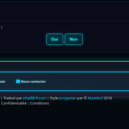
 ?
orum
Nous contacter
|
Traduit par
phpBB-fr.com
|
Style
progamer
par ©
Mazeltof
2018
|
Confidentialité
|
Conditions