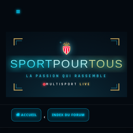
SPORT
POUR
TOUS
LA PASSION QUI RASSEMBLE
MULTISPORT
LIVE
ACCUEIL
INDEX DU FORUM