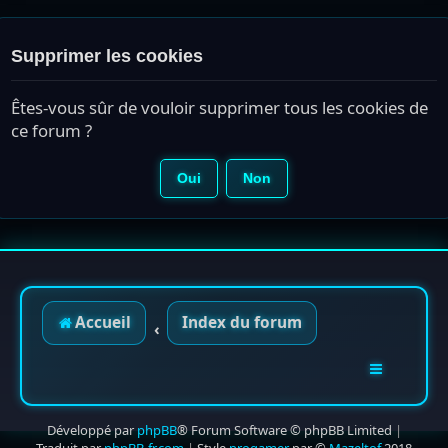
Supprimer les cookies
Êtes-vous sûr de vouloir supprimer tous les cookies de
ce forum ?
Accueil
Index du forum
Développé par
phpBB
® Forum Software © phpBB Limited
|
Traduit par
phpBB-fr.com
|
Style
progamer
par ©
Mazeltof
2018