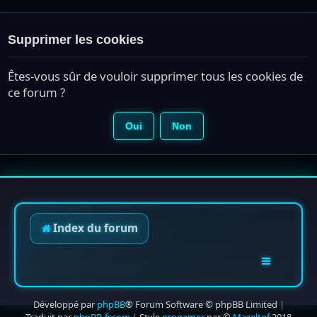
Supprimer les cookies
Êtes-vous sûr de vouloir supprimer tous les cookies de
ce forum ?
Index du forum
Développé par
phpBB
® Forum Software © phpBB Limited
|
Traduit par
phpBB-fr.com
|
Style
progamer
par ©
Mazeltof
2018