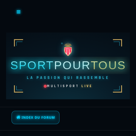
SPORT
POUR
TOUS
LA PASSION QUI RASSEMBLE
MULTISPORT
LIVE
INDEX DU FORUM