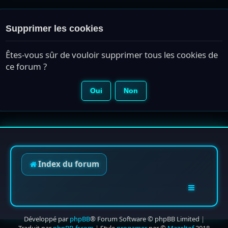
Supprimer les cookies
Êtes-vous sûr de vouloir supprimer tous les cookies de
ce forum ?
Index du forum
Développé par
phpBB
® Forum Software © phpBB Limited
|
Traduit par
phpBB-fr.com
|
Style
progamer
par ©
Mazeltof
2018