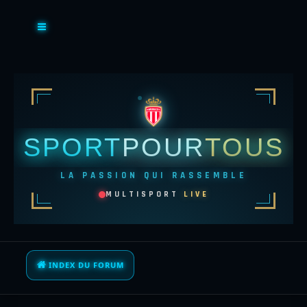
SPORT
POUR
TOUS
LA PASSION QUI RASSEMBLE
MULTISPORT
LIVE
INDEX DU FORUM