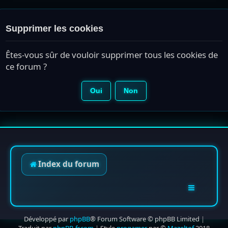
Supprimer les cookies
Êtes-vous sûr de vouloir supprimer tous les cookies de
ce forum ?
Index du forum
Développé par
phpBB
® Forum Software © phpBB Limited
|
Traduit par
phpBB-fr.com
|
Style
progamer
par ©
Mazeltof
2018