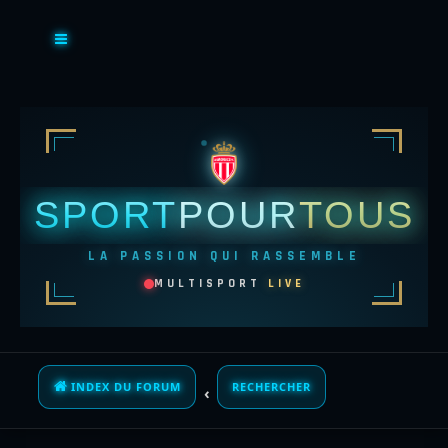
SPORT
POUR
TOUS
LA PASSION QUI RASSEMBLE
MULTISPORT
LIVE
INDEX DU FORUM
RECHERCHER