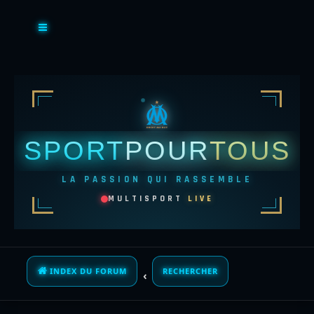
SPORT
POUR
TOUS
LA PASSION QUI RASSEMBLE
MULTISPORT
LIVE
INDEX DU FORUM
RECHERCHER