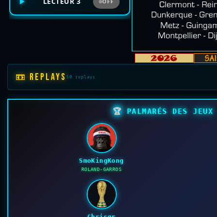
LECTEUR 3
OFF
📼 REPLAYS
50 replays
🏆
PALMARÉS DES JEUX 
SmoKingKong
ROLAND-GARROS
Chrisgr