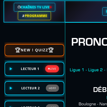
📺
CHAÎNES TV LIVE
📡
PROGRAMME
🏆
🏆
NEW ! QUIZZ
LECTEUR 1
LIVE
LECTEUR 2
OFF