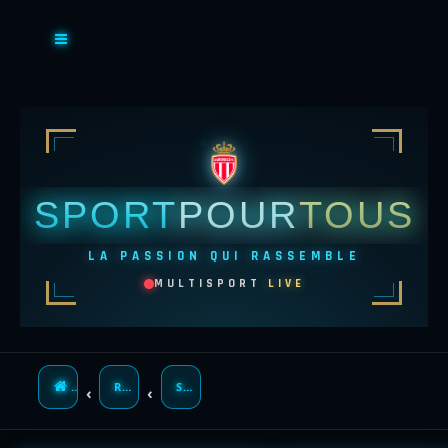
SPORT
POUR
TOUS
LA PASSION QUI RASSEMBLE
MULTISPORT
LIVE
INDEX DU FORUM
RECHERCHER
SUJETS SANS RÉPONSE