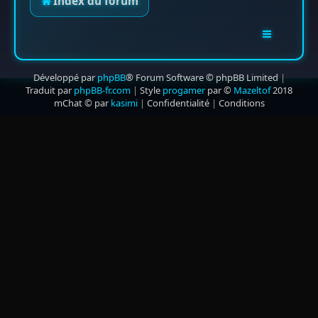
Index du forum
Développé par
phpBB
® Forum Software © phpBB Limited
|
Traduit par
phpBB-fr.com
|
Style
progamer
par ©
Mazeltof
2018
mChat © par
kasimi
|
Confidentialité
|
Conditions