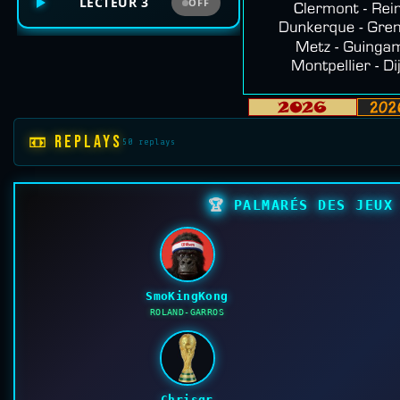
LECTEUR 3
OFF
📼 REPLAYS
50 replays
🏆
PALMARÉS DES JEUX 
SmoKingKong
ROLAND-GARROS
Chrisgr