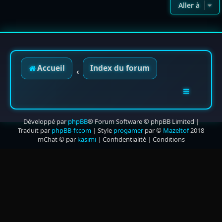
Aller à
Accueil
Index du forum
Développé par
phpBB
® Forum Software © phpBB Limited
|
Traduit par
phpBB-fr.com
|
Style
progamer
par ©
Mazeltof
2018
mChat © par
kasimi
|
Confidentialité
|
Conditions