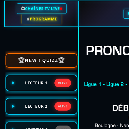
📺
CHAÎNES TV LIVE
📡
PROGRAMME
🏆
🏆
NEW ! QUIZZ
LECTEUR 1
LIVE
LECTEUR 2
LIVE