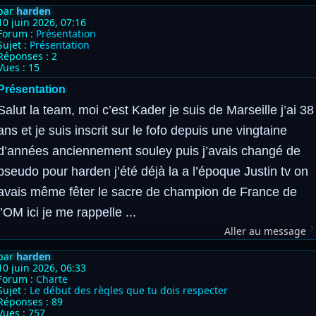
par
harden
10 juin 2026, 07:16
Forum :
Présentation
Sujet :
Présentation
Réponses :
2
Vues :
15
Présentation
Salut la team, moi c’est Kader je suis de Marseille j’ai 38
ans et je suis inscrit sur le fofo depuis une vingtaine
d’années anciennement souley puis j’avais changé de
pseudo pour harden j’été déjà la a l’époque Justin tv on
avais même fêter le sacre de champion de France de
l’OM ici je me rappelle ...
Aller au message
par
harden
10 juin 2026, 06:33
Forum :
Charte
Sujet :
Le début des règles que tu dois respecter
Réponses :
89
Vues :
757