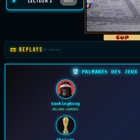
LECTEUR 3
OFF
📼 REPLAYS
50 replays
🏆
PALMARÉS DES JEUX 
SmoKingKong
ROLAND-GARROS
Chrisgr