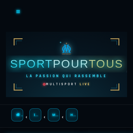
SPORT
POUR
TOUS
LA PASSION QUI RASSEMBLE
MULTISPORT
LIVE
ACCUEIL
INDEX DU FORUM
MEMBRES
H0K