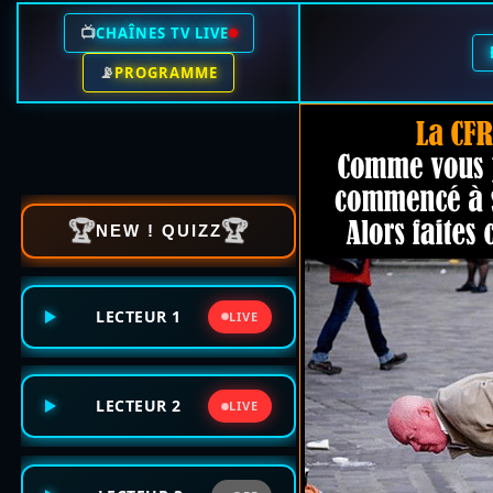
📺
CHAÎNES TV LIVE
📡
PROGRAMME
🏆
🏆
NEW ! QUIZZ
LECTEUR 1
LIVE
LECTEUR 2
LIVE