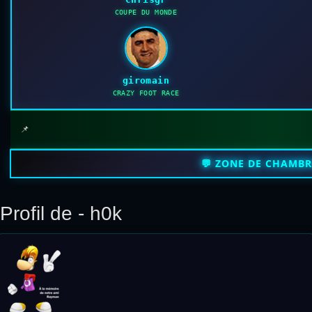
COUPE DU MONDE
giromain
CRAZY FOOT RACE
📌
💬 ZONE DE CHAMB
Profil de - h0k