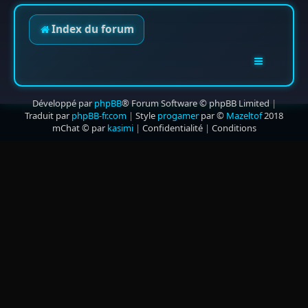
Index du forum
Développé par
phpBB
® Forum Software © phpBB Limited
|
Traduit par
phpBB-fr.com
|
Style
progamer
par ©
Mazeltof
2018
mChat © par
kasimi
|
Confidentialité
|
Conditions