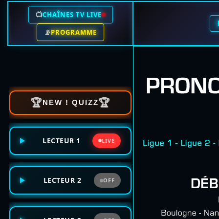
📺
CHAÎNES TV LIVE
📡
PROGRAMME
🏆
🏆
NEW ! QUIZZ
LECTEUR 1
LIVE
LECTEUR 2
OFF