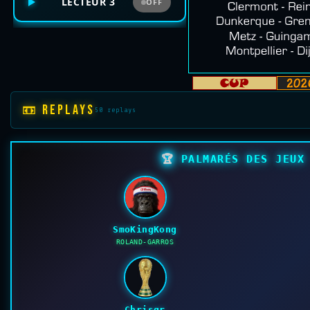
LECTEUR 3
OFF
📼 REPLAYS
50 replays
🏆
PALMARÉS DES JEUX 
SmoKingKong
ROLAND-GARROS
Chrisgr