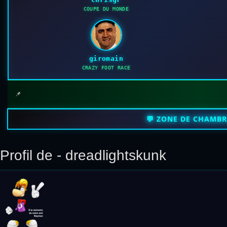
COUPE DU MONDE
giromain
CRAZY FOOT RACE
📌
💬 ZONE DE CHAMB
Profil de - dreadlightskunk