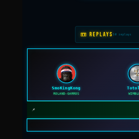
📼 REPLAYS
50 replays
SmoKingKong
Toto
ROLAND-GARROS
WIMBL
📌