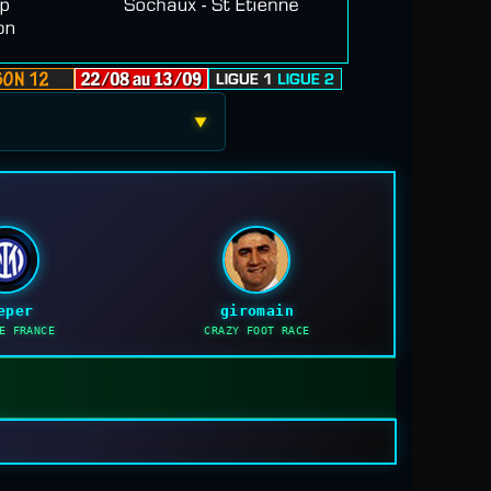
▼
eper
giromain
E FRANCE
CRAZY FOOT RACE