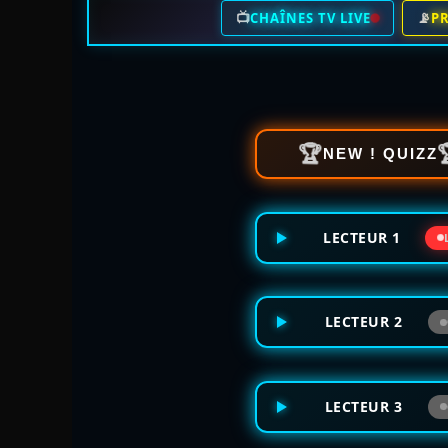
📺
📡
CHAÎNES TV LIVE
P
🏆
NEW ! QUIZZ
LECTEUR 1
LECTEUR 2
LECTEUR 3