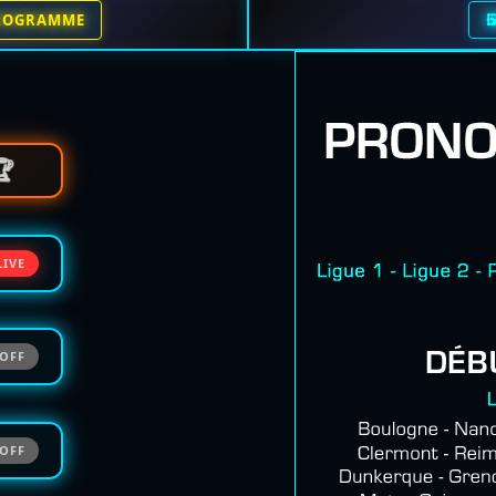

ROGRAMME
🏆
LIVE
OFF
OFF