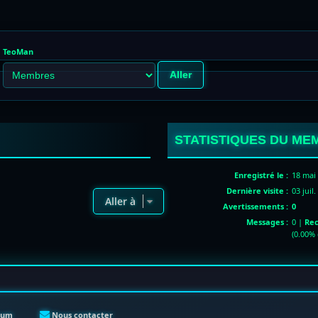
TeoMan
STATISTIQUES DU ME
Enregistré le :
18 mai 
Dernière visite :
03 juil
Aller à
Avertissements :
0
Messages :
0 |
Rec
(0.00% 
orum
Nous contacter