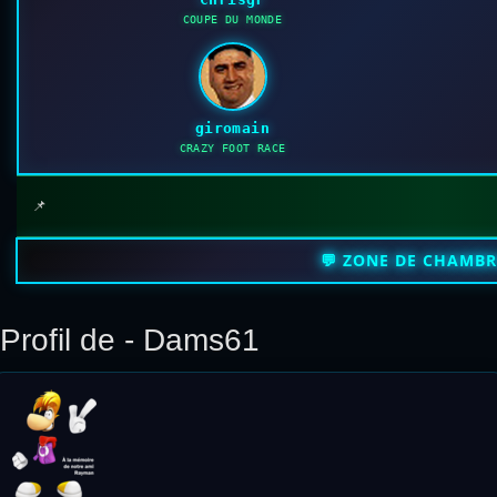
COUPE DU MONDE
giromain
CRAZY FOOT RACE
📌
💬 ZONE DE CHAMB
Profil de - Dams61