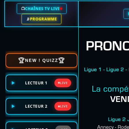
📺
CHAÎNES TV LIVE
📡
PROGRAMME
🏆
🏆
NEW ! QUIZZ
LECTEUR 1
LIVE
LECTEUR 2
LIVE