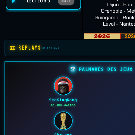
LECTEUR 3
OFF
📼 REPLAYS
50 replays
🏆
PALMARÉS DES JEUX 
SmoKingKong
ROLAND-GARROS
Chrisgr