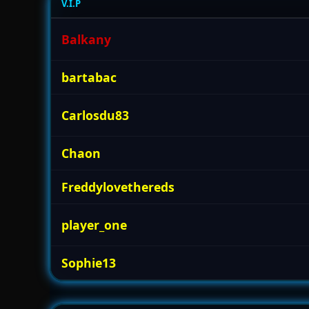
V.I.P
Balkany
bartabac
Carlosdu83
Chaon
Freddylovethereds
player_one
Sophie13