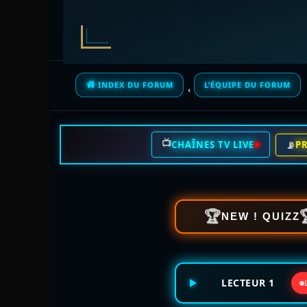
INDEX DU FORUM
L’ÉQUIPE DU FORUM
📺
📡
CHAÎNES TV LIVE
P
🏆
NEW ! QUIZZ
LECTEUR 1