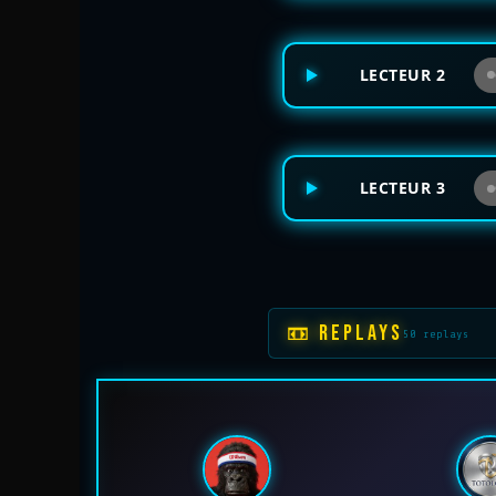
LECTEUR 2
LECTEUR 3
📼 REPLAYS
50 replays