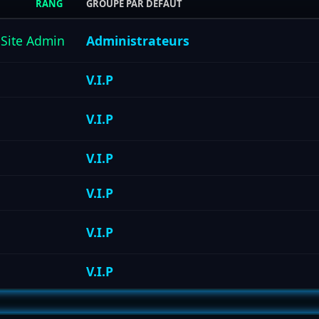
RANG
GROUPE PAR DÉFAUT
Site Admin
Administrateurs
V.I.P
V.I.P
V.I.P
V.I.P
V.I.P
V.I.P