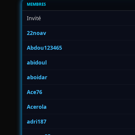
MEMBRES
Invité
22noav
Abdou123465
abidoul
aboidar
Ace76
Acerola
adri187