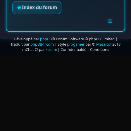
Index du forum
Développé par
phpBB
® Forum Software © phpBB Limited
|
Traduit par
phpBB-fr.com
|
Style
progamer
par ©
Mazeltof
2018
mChat © par
kasimi
|
Confidentialité
|
Conditions