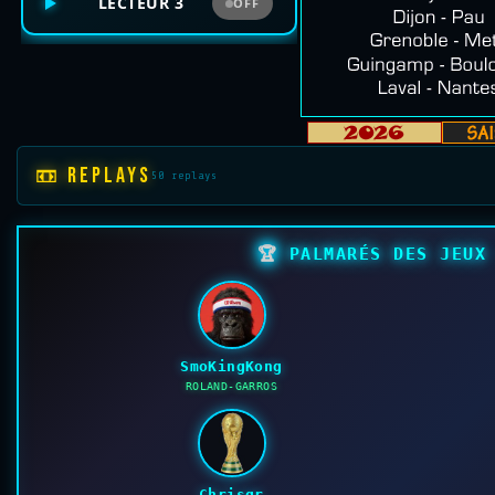
LECTEUR 3
OFF
📼 REPLAYS
50 replays
🏆
PALMARÉS DES JEUX 
SmoKingKong
ROLAND-GARROS
Chrisgr