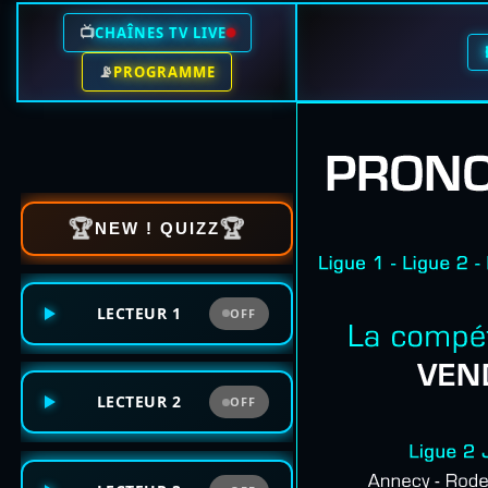
📺
CHAÎNES TV LIVE
📡
PROGRAMME
🏆
🏆
NEW ! QUIZZ
LECTEUR 1
OFF
LECTEUR 2
OFF