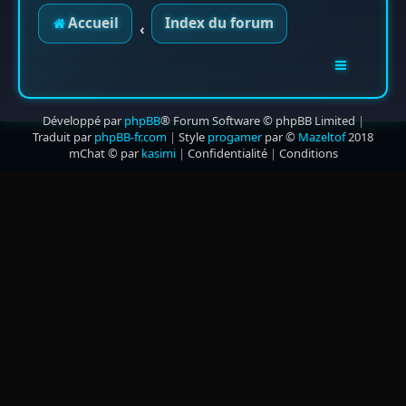
Accueil
Index du forum
Développé par
phpBB
® Forum Software © phpBB Limited
|
Traduit par
phpBB-fr.com
|
Style
progamer
par ©
Mazeltof
2018
mChat © par
kasimi
|
Confidentialité
|
Conditions