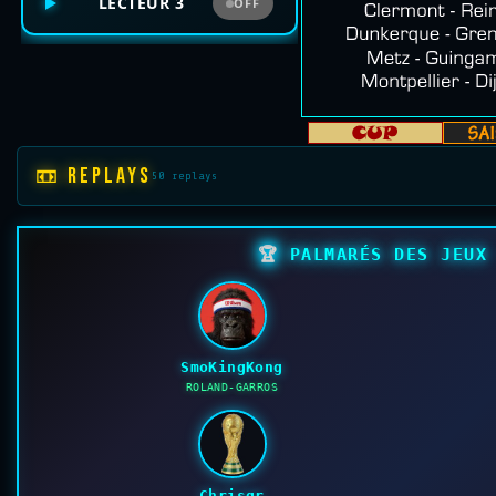
LECTEUR 3
OFF
📼 REPLAYS
50 replays
🏆
PALMARÉS DES JEUX 
SmoKingKong
ROLAND-GARROS
Chrisgr