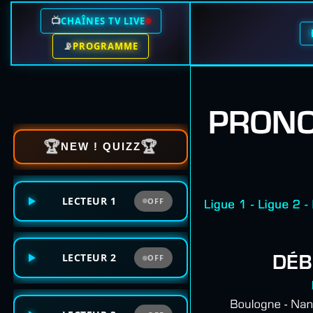
📺
CHAÎNES TV LIVE
📡
PROGRAMME
🏆
🏆
NEW ! QUIZZ
LECTEUR 1
OFF
LECTEUR 2
OFF