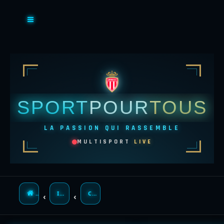
SPORT
POUR
TOUS
LA PASSION QUI RASSEMBLE
MULTISPORT
LIVE
ACCUEIL
INDEX DU FORUM
CONTACTER UN ADMINISTRATEUR DU FORUM