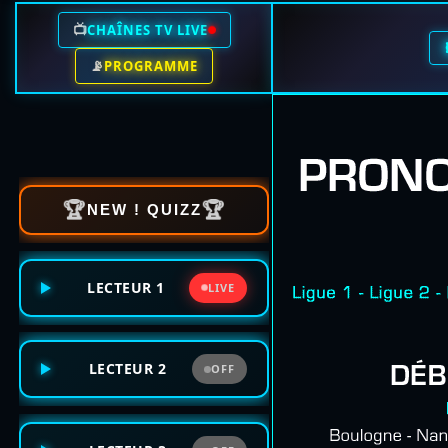
📺
CHAÎNES TV LIVE
📡
PROGRAMME
🏆
🏆
NEW ! QUIZZ
LECTEUR 1
LIVE
LECTEUR 2
OFF