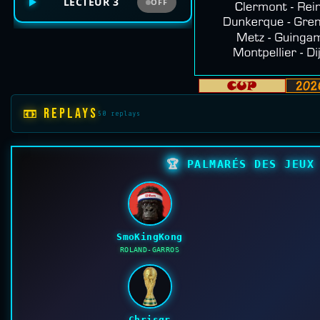
LECTEUR 3
OFF
📼 REPLAYS
50 replays
🏆
PALMARÉS DES JEUX 
SmoKingKong
ROLAND-GARROS
Chrisgr