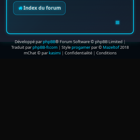
Index du forum
Développé par
phpBB
® Forum Software © phpBB Limited
|
Traduit par
phpBB-fr.com
|
Style
progamer
par ©
Mazeltof
2018
mChat © par
kasimi
|
Confidentialité
|
Conditions