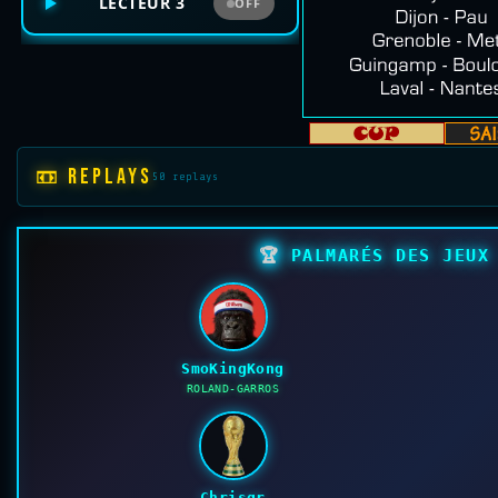
LECTEUR 3
OFF
📼 REPLAYS
50 replays
🏆
PALMARÉS DES JEUX 
SmoKingKong
ROLAND-GARROS
Chrisgr