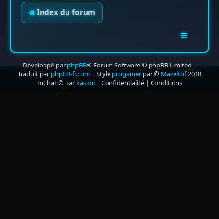
Index du forum
Développé par
phpBB
® Forum Software © phpBB Limited
|
Traduit par
phpBB-fr.com
|
Style
progamer
par ©
Mazeltof
2018
mChat © par
kasimi
|
Confidentialité
|
Conditions