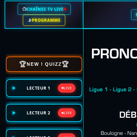
📺
CHAÎNES TV LIVE
📡
PROGRAMME
🏆
🏆
NEW ! QUIZZ
LECTEUR 1
LIVE
LECTEUR 2
LIVE