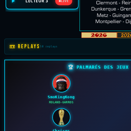
LECTEUR 3
LIVE
📼 REPLAYS
50 replays
🏆
PALMARÉS DES JEUX 
SmoKingKong
ROLAND-GARROS
Chrisgr