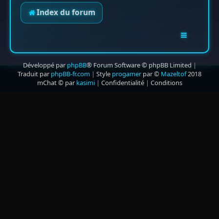
Index du forum
Développé par
phpBB
® Forum Software © phpBB Limited
|
Traduit par
phpBB-fr.com
|
Style
progamer
par ©
Mazeltof
2018
mChat © par
kasimi
|
Confidentialité
|
Conditions