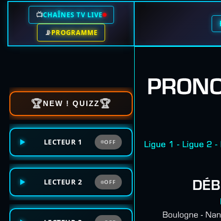
📺
CHAÎNES TV LIVE
📡
PROGRAMME
🏆
🏆
NEW ! QUIZZ
LECTEUR 1
OFF
LECTEUR 2
OFF