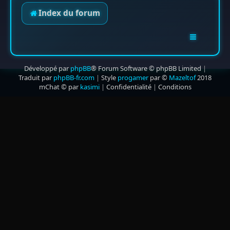
Index du forum
Développé par
phpBB
® Forum Software © phpBB Limited
|
Traduit par
phpBB-fr.com
|
Style
progamer
par ©
Mazeltof
2018
mChat © par
kasimi
|
Confidentialité
|
Conditions