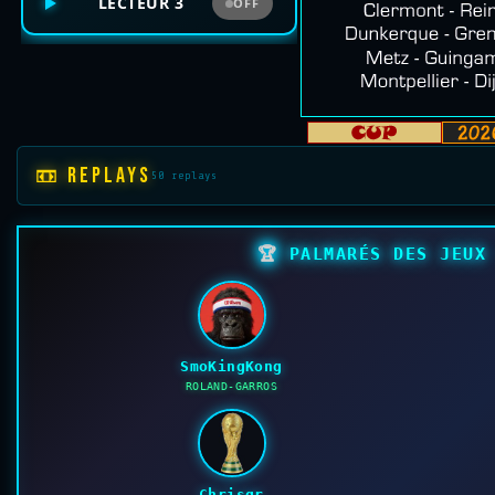
LECTEUR 3
OFF
📼 REPLAYS
50 replays
🏆
PALMARÉS DES JEUX 
SmoKingKong
ROLAND-GARROS
Chrisgr